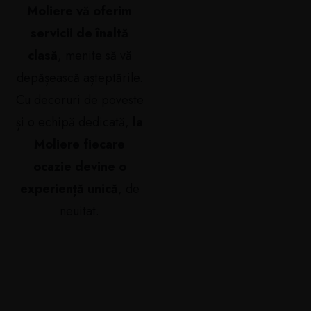
Moliere vă oferim
servicii de înaltă
clasă
, menite să vă
depășească așteptările.
Cu decoruri de poveste
și o echipă dedicată,
la
Moliere fiecare
ocazie devine o
experiență unică
, de
neuitat.
Mai multe