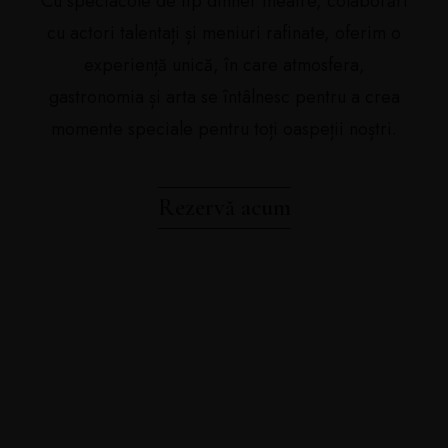
Cu spectacole de tip dinner theatre, colaborări
cu actori talentați și meniuri rafinate, oferim o
experiență unică, în care atmosfera,
gastronomia și arta se întâlnesc pentru a crea
momente speciale pentru toți oaspeții noștri.
Rezervă acum