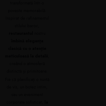
transformată într-o
poveste memorabilă.
Inspirat de rafinamentul
stilului baroc,
restaurantul
nostru
îmbină eleganța
clasică cu o atenție
meticuloasă la detalii
,
creând o atmosferă
distinctă și primitoare.
Fie că planificați o nuntă
de vis, un botez intim,
sau un eveniment
corporate sofisticat,
la