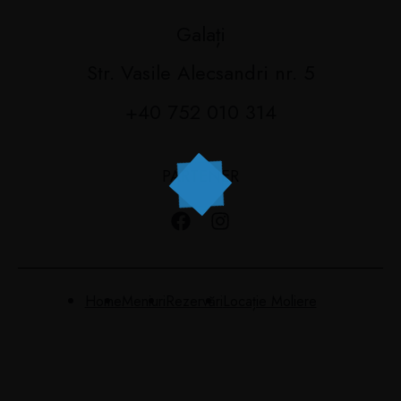
Galați
Str. Vasile Alecsandri nr. 5
+40 752 010 314
PARTENER
Home
Meniuri
Rezervări
Locație Moliere