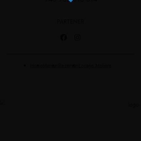
PARTENER
Home
Meniuri
Rezervări
Locație Moliere